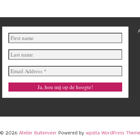
First
name
Last
name
Email
Address
*
© 2026
Atelier Buitenveer
Powered by
wpzita WordPress Them