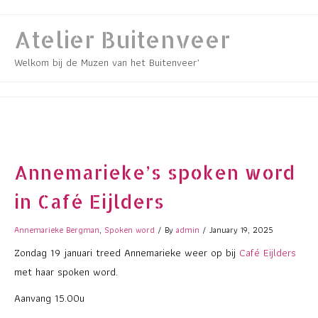
Skip
to
Atelier Buitenveer
content
Welkom bij de Muzen van het Buitenveer’
Annemarieke’s spoken word
in Café Eijlders
Annemarieke Bergman
,
Spoken word
/ By
admin
/
January 19, 2025
Zondag 19 januari treed Annemarieke weer op bij
Café Eijlders
met haar spoken word.
Aanvang 15.00u