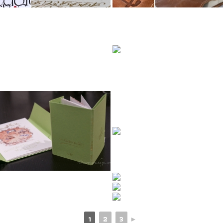
1
2
3
►