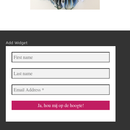
Add Widget
First
name
Last
name
Email
Address
*