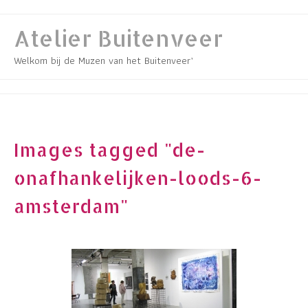
Skip
to
Atelier Buitenveer
content
Welkom bij de Muzen van het Buitenveer’
Images tagged "de-
onafhankelijken-loods-6-
amsterdam"