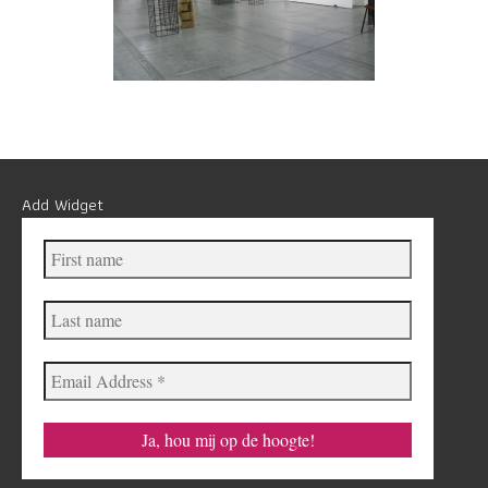
Add Widget
First
name
Last
name
Email
Address
*