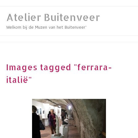
Skip
to
Atelier Buitenveer
content
Welkom bij de Muzen van het Buitenveer’
Images tagged "ferrara-
italië"