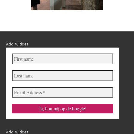
Add Widget
First
name
Last
name
Email
Address
*
Add Widget