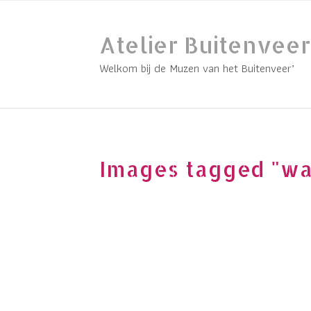
Skip
to
Atelier Buitenveer
content
Welkom bij de Muzen van het Buitenveer’
Images tagged "w