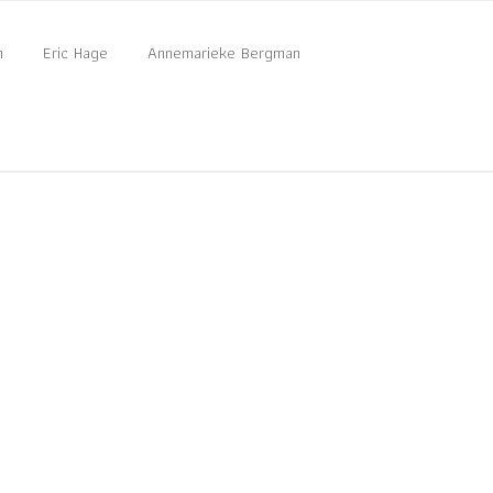
n
Eric Hage
Annemarieke Bergman