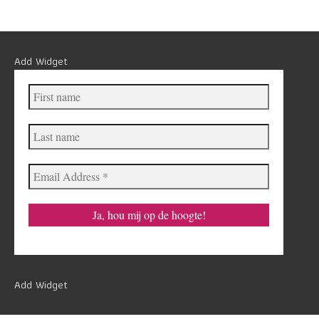
Add Widget
First
name
Last
name
Email
Address
*
Add Widget