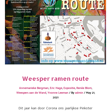
Weesper ramen route
Annemarieke Bergman
,
Eric Hage
,
Expositie
,
Renée Blom
,
Weespers aan de Wand
,
Yvonne Leeman
/ By
admin
/
May 21,
2021
Dit jaar kan door Corona ons jaarlijkse Pinkster