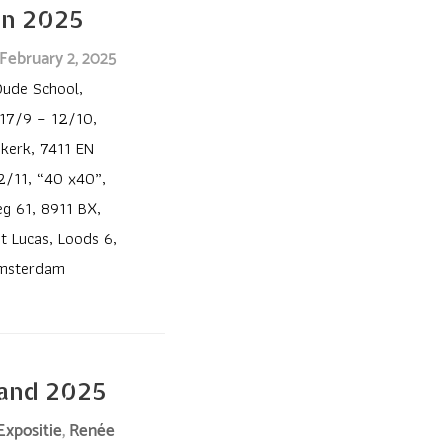
in 2025
February 2, 2025
Oude School,
 17/9 – 12/10,
kerk, 7411 EN
2/11, “40 x40”,
eeg 61, 8911 BX,
t Lucas, Loods 6,
Amsterdam
and 2025
Expositie
,
Renée