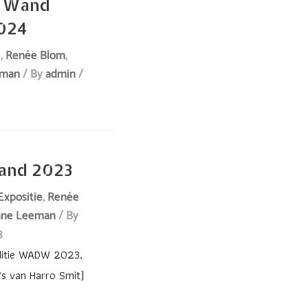
e Wand
2024
e
,
Renée Blom
,
eman
/ By
admin
/
and 2023
Expositie
,
Renée
nne Leeman
/ By
3
editie WADW 2023,
o’s van Harro Smit)