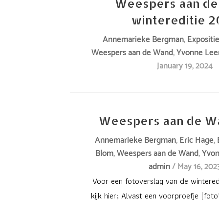
Weespers aan d
is
Ysbrand
voor
wintereditie 
het
Grafiekprijs.
het
nu
Ze
Annemarieke Bergman
,
Expositi
eerst
nog
Weespers aan de Wand
,
Yvonne Le
werd
in
January 19, 2024
niet.
tweede
het
Op
en
24-
Paaszondag
kreeg
jarige
9
een
bestaan
Weespers aan de W
april
expositie
van
bent
Annemarieke Bergman
,
Eric Hage
,
bij
de
Blom
,
Weespers aan de Wand
,
Yvo
u
Grafisch
Weespers
admin
/
May 16, 202
Atelier
Paaszondag
Read
aan
Voor een fotoverslag van de winter
Alkmaar.
9
More
de
kijk hier; Alvast een voorproefje (fot
De
april
»
Wand,
expositie
Pinksterexpositie