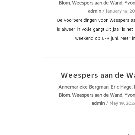
Blom
,
Weespers aan de Wand
,
Yvo
werk
16.00
uur
admin
/
January 19, 2
van
–
–
De voorbereidingen voor Weespers 
hun
17.30
is alweer in volle gang! Dit jaar is het
te
uur
ZONDAG
weekend op 6-9 juni. Meer in
beluisteren
Vorig
–
en
jaar
12:00
te
was
tot
bewonderen
Renée
18:00
Weespers aan de W
tijdens
één
uurOudegracht
Weespers
van
Annemarieke Bergman
,
Eric Hage
,
69,
aan
Blom
,
Weespers aan de Wand
,
Yvo
de
Weesp
admin
/
May 19, 202
de
drie
Dit
Wand,
genomineerden
jaar
maar
voor
is
zover
de
er