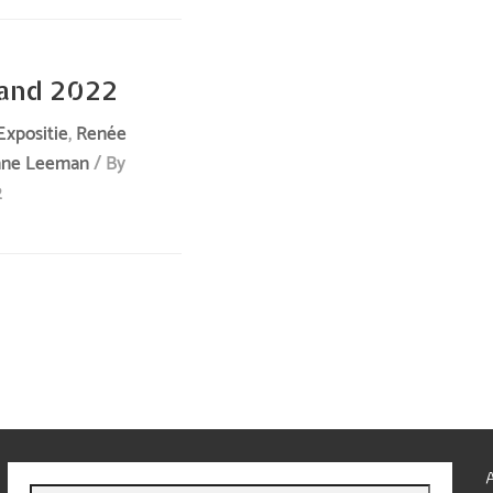
and 2022
Expositie
,
Renée
nne Leeman
/ By
2