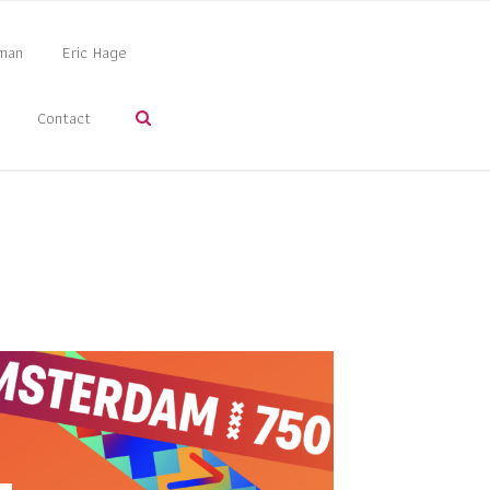
man
Eric Hage
Contact