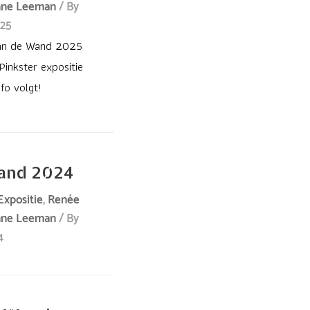
nne Leeman
/ By
025
aan de Wand 2025
 Pinkster expositie
fo volgt!
and 2024
Expositie
,
Renée
nne Leeman
/ By
4