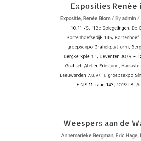
kunstenaars
Solo
Exposities Renée 
WINTER
Natalia
expositie
EXPOSITIE
Expositie
,
Renée Blom
/ By
admin
/
Romero
Grafisch
OP
10,11 /5, “(Be)Spiegelingen, De 
en
Atelier
ZATERDAG
Kortenhoefsedijk 145, Kortenhoef
Yvonne
Alkmaar,
6
groepsexpo Grafiekplatform, Berg
Leeman
Doelenstraat
OF
Bergkerkplein 1, Deventer 30/9 – 1
de
23maandag
ZONDAG
Grafisch Atelier Friesland, Haniast
handen
t/m
7
Leeuwarden 7,8,9/11, groepsexpo Sin
in
vrijdag
NOVEMBER
K.N.S.M. Laan 143, 1019 LB, 
één.
10.00
2021.
Ook
–
Openingstijden:ZATERDAG
dit
17.00opening
–
jaar
21-
12:15
Weespers aan de W
is
11-
tot
Annemarieke Bergman
,
Eric Hage
,
er
2021,
18:00