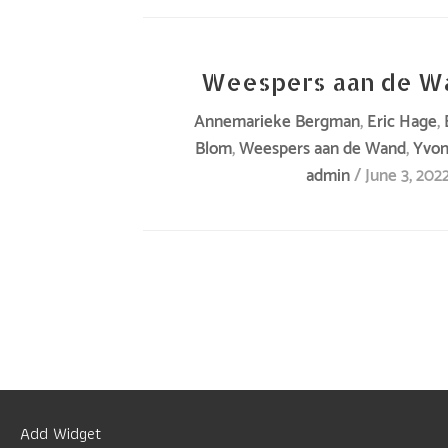
is
weekend,
te
een
Weespers aan de W
zien
wintereditie!
Solo
Read
Annemarieke Bergman
,
Eric Hage
,
Weespers
Read
Blom
,
Weespers aan de Wand
,
Yvo
expositie
More
aan
More
admin
/
June 3, 202
Renée
»
de
»
Blom
Wand
2021
Wintereditie
Add Widget