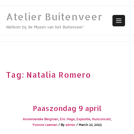
Skip
to
Atelier Buitenveer
content
Welkom bij de Muzen van het Buitenveer’
Tag:
Natalia Romero
Paaszondag 9 april
Annemarieke Bergman
,
Eric Hage
,
Expositie
,
Huisconcert
,
Yvonne Leeman
/ By
admin
/
March 22, 2023