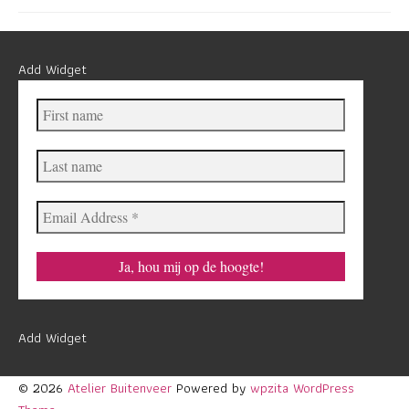
Add Widget
First
name
Last
name
Email
Address
*
Add Widget
© 2026
Atelier Buitenveer
Powered by
wpzita WordPress