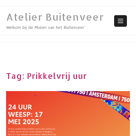
Skip
to
Atelier Buitenveer
content
Welkom bij de Muzen van het Buitenveer’
Tag:
Prikkelvrij uur