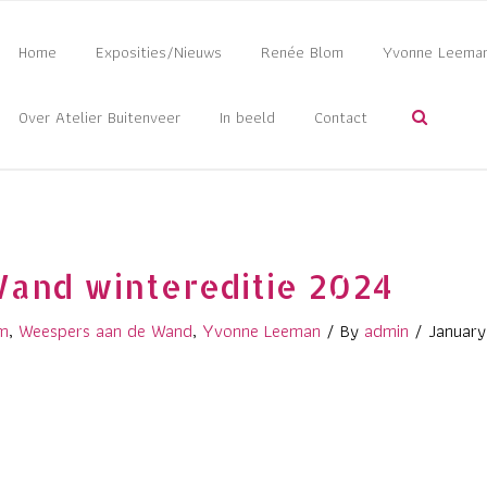
Home
Exposities/Nieuws
Renée Blom
Yvonne Leema
Over Atelier Buitenveer
In beeld
Contact
and wintereditie 2024
m
,
Weespers aan de Wand
,
Yvonne Leeman
/ By
admin
/
January