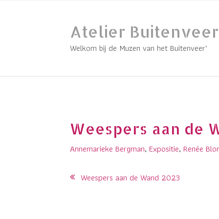
Skip
to
Atelier Buitenveer
content
Welkom bij de Muzen van het Buitenveer’
Weespers aan de W
Annemarieke Bergman
,
Expositie
,
Renée Blo
Post
Weespers aan de Wand 2023
navigation