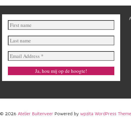
First
name
Last
name
Email
Address
*
© 2026
Atelier Buitenveer
Powered by
wpzita WordPress Them