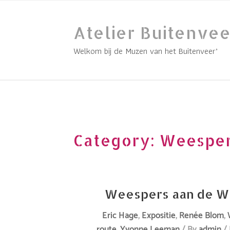
Skip
to
Atelier Buitenvee
content
Welkom bij de Muzen van het Buitenveer’
Category:
Weesper
Weespers aan de W
Eric Hage
,
Expositie
,
Renée Blom
,
route
,
Yvonne Leeman
/ By
admin
/