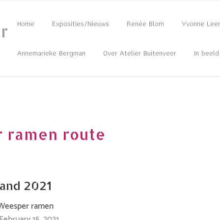
Home
Exposities/Nieuws
Renée Blom
Yvonne Lee
r
Annemarieke Bergman
Over Atelier Buitenveer
In beeld
 ramen route
and 2021
Weesper ramen
February 15, 2021