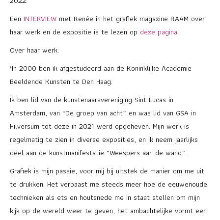
2022.
Een
INTERVIEW
met Renée in het grafiek magazine RAAM over
haar werk en de expositie is te lezen op
deze pagina
.
Over haar werk:
‘In 2000 ben ik afgestudeerd aan de Koninklijke Academie
Beeldende Kunsten te Den Haag.
Ik ben lid van de kunstenaarsvereniging Sint Lucas in
Amsterdam, van “De groep van acht” en was lid
van
GSA in
Hilversum
tot deze in 2021 werd opgeheven
.
Mijn werk is
regelmatig te zien in diverse exposities, en ik neem jaarlijks
deel aan de kunstmanifestatie “Weespers aan de wand”.
Grafiek is mijn passie, voor mij bij uitstek de manier om me uit
te drukken. Het verbaast me steeds meer hoe de eeuwenoude
technieken als ets en houtsnede me in staat stellen om mijn
kijk op de wereld weer te geven, het ambachtelijke vormt een